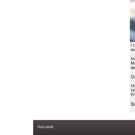
I 
es
In
Ma
de
Qu
Un
Un
Pr
Sc
Avis aiuto