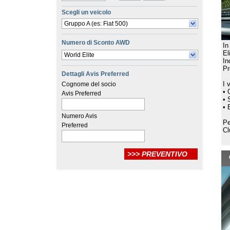
Scegli un veicolo
Gruppo A (es: Fiat 500)
Numero di Sconto AWD
In
El
World Elite
In
Pr
Dettagli Avis Preferred
I 
Cognome del socio
• 
Avis Preferred
• 
• 
Numero Avis
Pe
Preferred
Cl