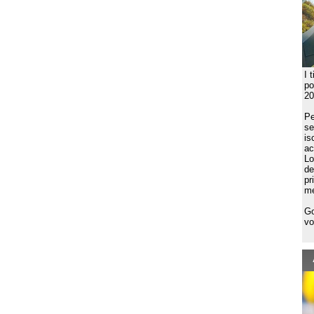
I 
po
20
Pe
se
is
ac
Lo
de
pr
me
Go
vo